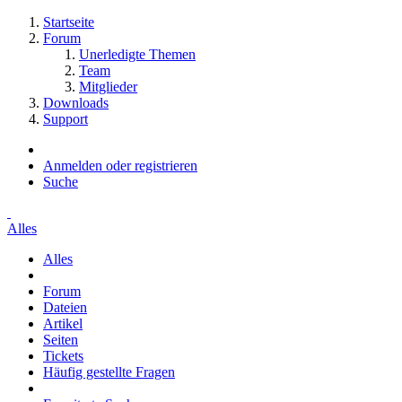
Startseite
Forum
Unerledigte Themen
Team
Mitglieder
Downloads
Support
Anmelden oder registrieren
Suche
Alles
Alles
Forum
Dateien
Artikel
Seiten
Tickets
Häufig gestellte Fragen