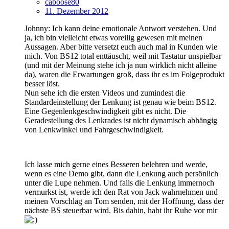
caboose80
11. Dezember 2012
Johnny: Ich kann deine emotionale Antwort verstehen. Und
ja, ich bin vielleicht etwas voreilig gewesen mit meinen
Aussagen. Aber bitte versetzt euch auch mal in Kunden wie
mich. Von BS12 total enttäuscht, weil mit Tastatur unspielbar
(und mit der Meinung stehe ich ja nun wirklich nicht alleine
da), waren die Erwartungen groß, dass ihr es im Folgeprodukt
besser löst.
Nun sehe ich die ersten Videos und zumindest die
Standardeinstellung der Lenkung ist genau wie beim BS12.
Eine Gegenlenkgeschwindigkeit gibt es nicht. Die
Geradestellung des Lenkrades ist nicht dynamisch abhängig
von Lenkwinkel und Fahrgeschwindigkeit.
Ich lasse mich gerne eines Besseren belehren und werde,
wenn es eine Demo gibt, dann die Lenkung auch persönlich
unter die Lupe nehmen. Und falls die Lenkung immernoch
vermurkst ist, werde ich den Rat von Jack wahrnehmen und
meinen Vorschlag an Tom senden, mit der Hoffnung, dass der
nächste BS steuerbar wird. Bis dahin, habt ihr Ruhe vor mir