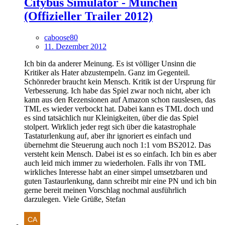
Citybus Simulator - München
(Offizieller Trailer 2012)
caboose80
11. Dezember 2012
Ich bin da anderer Meinung. Es ist völliger Unsinn die
Kritiker als Hater abzustempeln. Ganz im Gegenteil.
Schönreder braucht kein Mensch. Kritik ist der Ursprung für
Verbesserung. Ich habe das Spiel zwar noch nicht, aber ich
kann aus den Rezensionen auf Amazon schon rauslesen, das
TML es wieder verbockt hat. Dabei kann es TML doch und
es sind tatsächlich nur Kleinigkeiten, über die das Spiel
stolpert. Wirklich jeder regt sich über die katastrophale
Tastaturlenkung auf, aber ihr ignoriert es einfach und
übernehmt die Steuerung auch noch 1:1 vom BS2012. Das
versteht kein Mensch. Dabei ist es so einfach. Ich bin es aber
auch leid mich immer zu wiederholen. Falls ihr von TML
wirkliches Interesse habt an einer simpel umsetzbaren und
guten Tastaurlenkung, dann schreibt mir eine PN und ich bin
gerne bereit meinen Vorschlag nochmal ausführlich
darzulegen. Viele Grüße, Stefan