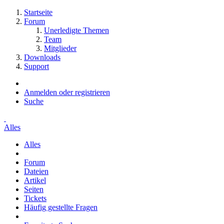
Startseite
Forum
Unerledigte Themen
Team
Mitglieder
Downloads
Support
Anmelden oder registrieren
Suche
Alles
Alles
Forum
Dateien
Artikel
Seiten
Tickets
Häufig gestellte Fragen