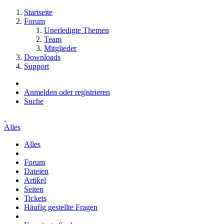
Startseite
Forum
Unerledigte Themen
Team
Mitglieder
Downloads
Support
Anmelden oder registrieren
Suche
Alles
Alles
Forum
Dateien
Artikel
Seiten
Tickets
Häufig gestellte Fragen