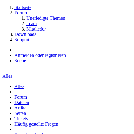
Startseite
Forum
Unerledigte Themen
Team
Mitglieder
Downloads
Support
Anmelden oder registrieren
Suche
Alles
Alles
Forum
Dateien
Artikel
Seiten
Tickets
Häufig gestellte Fragen