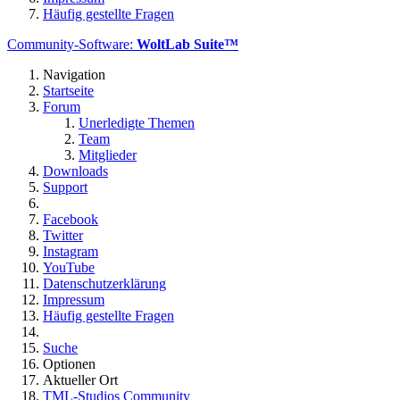
Häufig gestellte Fragen
Community-Software:
WoltLab Suite™
Navigation
Startseite
Forum
Unerledigte Themen
Team
Mitglieder
Downloads
Support
Facebook
Twitter
Instagram
YouTube
Datenschutzerklärung
Impressum
Häufig gestellte Fragen
Suche
Optionen
Aktueller Ort
TML-Studios Community