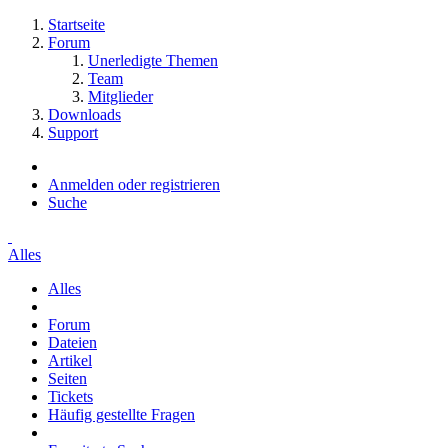
Startseite
Forum
Unerledigte Themen
Team
Mitglieder
Downloads
Support
Anmelden oder registrieren
Suche
Alles
Alles
Forum
Dateien
Artikel
Seiten
Tickets
Häufig gestellte Fragen