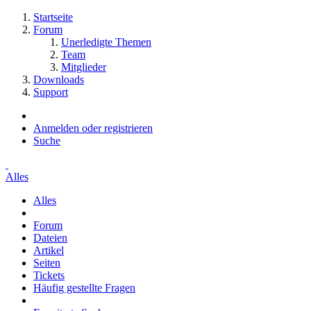
Startseite
Forum
Unerledigte Themen
Team
Mitglieder
Downloads
Support
Anmelden oder registrieren
Suche
Alles
Alles
Forum
Dateien
Artikel
Seiten
Tickets
Häufig gestellte Fragen