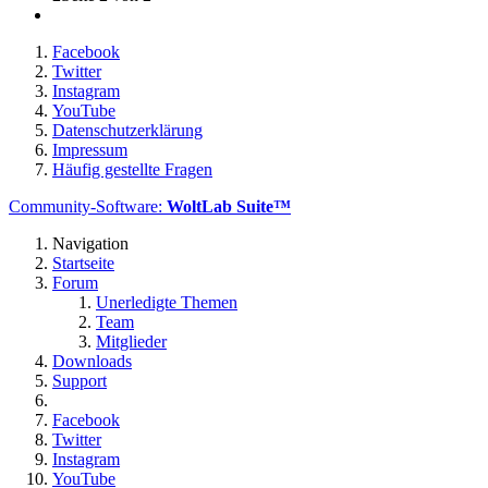
Facebook
Twitter
Instagram
YouTube
Datenschutzerklärung
Impressum
Häufig gestellte Fragen
Community-Software:
WoltLab Suite™
Navigation
Startseite
Forum
Unerledigte Themen
Team
Mitglieder
Downloads
Support
Facebook
Twitter
Instagram
YouTube