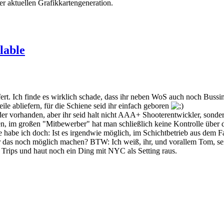
r aktuellen Grafikkartengeneration.
lable
ert. Ich finde es wirklich schade, dass ihr neben WoS auch noch Bussi
le abliefern, für die Schiene seid ihr einfach geboren
eder vorhanden, aber ihr seid halt nicht AAA+ Shooterentwickler, son
, im großen "Mitbewerber" hat man schließlich keine Kontrolle über die
ge habe ich doch: Ist es irgendwie möglich, im Schichtbetrieb aus dem 
ihr das noch möglich machen? BTW: Ich weiß, ihr, und vorallem Tom, 
Trips und haut noch ein Ding mit NYC als Setting raus.