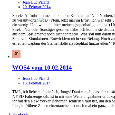
Jean-Luc Picard
20. Februar 2014
So viel Aufruhr um meinen kleinen Kommentar. Nun Norbert, ich
zu verantworten
- Nein, jetzt mal im Ernst: Ich war sehr 
ein wenig. Und wenn du über meinen (sagenhaft guten, pa!) Hum
Strek TNG oder Sonstiges gesehen habe- ich konnte sie dadurch
auf dem Spielemarkt noch nicht entdeckt. Was soll nun daran ni
Seite von Simulatoren- Entwicklern nicht von Belang. Noch zu 
es, einen Captain der Sternenflotte als Replikat hinzustellen? 
WOS4 vom 10.02.2014
Jean-Luc Picard
13. Februar 2014
TML, ich liebe euch einfach, Jungs! Danke euch, dass ihr tatsäc
NYPD Fahrzeuge sah, ist in mir eine Welle ungeahnter Glücksgef
ihr mit den New Yorker Behörden schließen musstet, um den Si
Idee, in frühere Zeiten einzutauchen ist noch mal ein ganz ande
Facebook