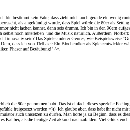
 bin bestimmt kein Fake, dass zieht mich auch gerade ein wenig runte
überrascht, als angekündigt wurde, dass Spiel würde die 80er als Settin
or nicht lachen kannst, dann seis drumm. Ich bin in den 90ern aufgewa
 selbst noch miterleben- und die Musik natürlich. Außerdem, Norbert:
cht innovativ sein? Das Spiele anderer Genres, wie Beispielsweise "Gr
Dem, dass ich von TML sei: Ein Biochemiker als Spieleentwickler wäre
"Riker, Phaser auf Betäubung!" ^^.
hlich die 80er genommen habt. Das ist einfach dieses spezielle Feeling,
ühle freigesetzt worden =))). Ich glaube aber, dass habt ihr nicht mir
mulator auch umsetzen zu dürfen. Man hörte ja zu Beginn, dass es dies
res Kaliber, als die heutige Zeit akkurat nachzubilden. Viel Glück euch 