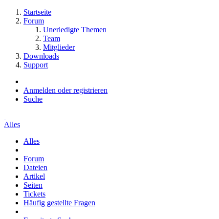
Startseite
Forum
Unerledigte Themen
Team
Mitglieder
Downloads
Support
Anmelden oder registrieren
Suche
Alles
Alles
Forum
Dateien
Artikel
Seiten
Tickets
Häufig gestellte Fragen