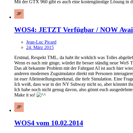
Mit der GTX 960 gibt es auch eine kostengünstige Lösung in de
WOS4: JETZT Verfügbar / NOW Avai
Jean-Luc Picard
24. März 2015
Erstmal, Respekt TML, da habt ihr wirklich was Tolles abgelief
Wenn es nach mir ginge, würdet ihr besser ständig neue WoS Tei
Das alt bekannte Problem mit der Fahrgast AI ist auch hier wi
anderen modernen Zugsimulator direkt mit Personen interagieren
ist euer Alleinstellungsmerkmal, die tiefe Simulation. Eine Fra
Ich weiß, dass war in der NY Subway nicht so, aber könntet 
Ich habe noch nicht genug davon, also gönnt euch ausgedehnte 
Make it so!
WOS4 vom 10.02.2014