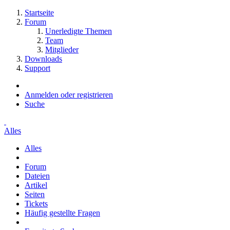
Startseite
Forum
Unerledigte Themen
Team
Mitglieder
Downloads
Support
Anmelden oder registrieren
Suche
Alles
Alles
Forum
Dateien
Artikel
Seiten
Tickets
Häufig gestellte Fragen