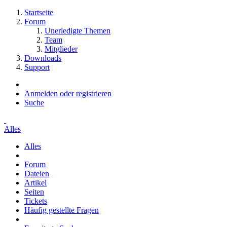
Startseite
Forum
Unerledigte Themen
Team
Mitglieder
Downloads
Support
Anmelden oder registrieren
Suche
Alles
Alles
Forum
Dateien
Artikel
Seiten
Tickets
Häufig gestellte Fragen