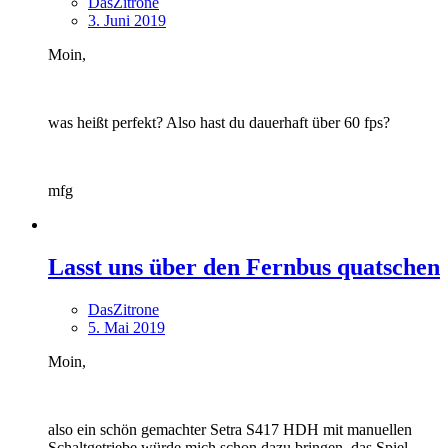
DasZitrone
3. Juni 2019
Moin,
was heißt perfekt? Also hast du dauerhaft über 60 fps?
mfg
Lasst uns über den Fernbus quatschen
DasZitrone
5. Mai 2019
Moin,
also ein schön gemachter Setra S417 HDH mit manuellen
Schaltgetriebe würde mich schon dazu bringen, das Spiel