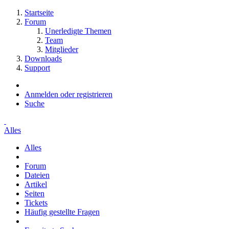
Startseite
Forum
Unerledigte Themen
Team
Mitglieder
Downloads
Support
Anmelden oder registrieren
Suche
Alles
Alles
Forum
Dateien
Artikel
Seiten
Tickets
Häufig gestellte Fragen