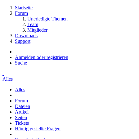
Startseite
Forum
Unerledigte Themen
Team
Mitglieder
Downloads
Support
Anmelden oder registrieren
Suche
Alles
Alles
Forum
Dateien
Artikel
Seiten
Tickets
Häufig gestellte Fragen