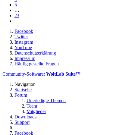
5
…
23
Facebook
Twitter
Instagram
YouTube
Datenschutzerklärung
Impressum
Häufig gestellte Fragen
Community-Software:
WoltLab Suite™
Navigation
Startseite
Forum
Unerledigte Themen
Team
Mitglieder
Downloads
Support
Facebook