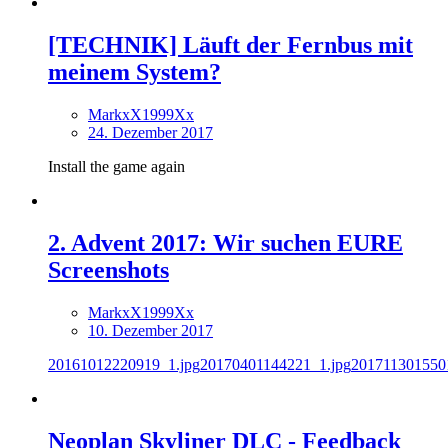
[TECHNIK] Läuft der Fernbus mit
meinem System?
MarkxX1999Xx
24. Dezember 2017
Install the game again
2. Advent 2017: Wir suchen EURE
Screenshots
MarkxX1999Xx
10. Dezember 2017
20161012220919_1.jpg
20170401144221_1.jpg
201711301550
Neoplan Skyliner DLC - Feedback