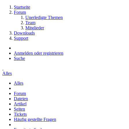
Startseite
Forum
Unerledigte Themen
Team
Mitglieder
Downloads
Support
Anmelden oder registrieren
Suche
Alles
Alles
Forum
Dateien
Artikel
Seiten
Tickets
Häufig gestellte Fragen