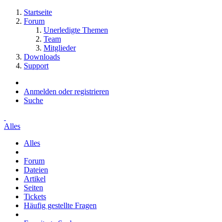
Startseite
Forum
Unerledigte Themen
Team
Mitglieder
Downloads
Support
Anmelden oder registrieren
Suche
Alles
Alles
Forum
Dateien
Artikel
Seiten
Tickets
Häufig gestellte Fragen