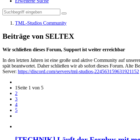
Erweiterte Suche
TML-Studios Community
Beiträge von SELTEX
Wir schließen dieses Forum, Support ist weiter erreichbar
In den letzten Jahren ist eine große und aktive Community auf unser
spät beantwortet. Daher schließen wir ab sofort dieses Forum. Alte Be
Server:
https://discord.com/servers/tml-studios-224563159631921152
1
Seite 1 von 5
2
3
4
5
[TECHNIK] Läuft der Fernbus mit m