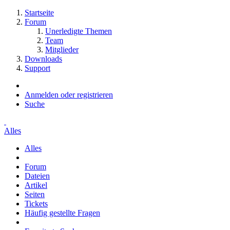
Startseite
Forum
Unerledigte Themen
Team
Mitglieder
Downloads
Support
Anmelden oder registrieren
Suche
Alles
Alles
Forum
Dateien
Artikel
Seiten
Tickets
Häufig gestellte Fragen