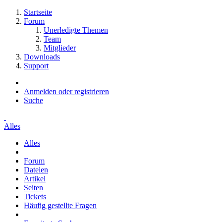
Startseite
Forum
Unerledigte Themen
Team
Mitglieder
Downloads
Support
Anmelden oder registrieren
Suche
Alles
Alles
Forum
Dateien
Artikel
Seiten
Tickets
Häufig gestellte Fragen