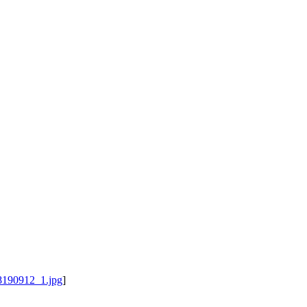
08190912_1.jpg
]