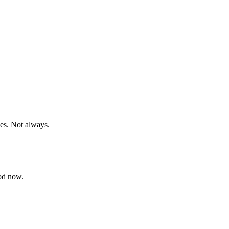
es. Not always.
ood now.