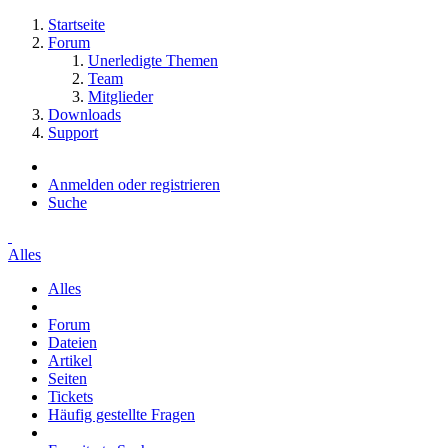
Startseite
Forum
Unerledigte Themen
Team
Mitglieder
Downloads
Support
Anmelden oder registrieren
Suche
Alles
Alles
Forum
Dateien
Artikel
Seiten
Tickets
Häufig gestellte Fragen