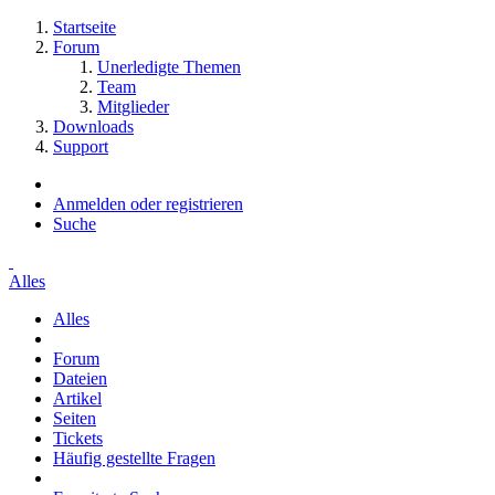
Startseite
Forum
Unerledigte Themen
Team
Mitglieder
Downloads
Support
Anmelden oder registrieren
Suche
Alles
Alles
Forum
Dateien
Artikel
Seiten
Tickets
Häufig gestellte Fragen