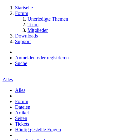
Startseite
Forum
Unerledigte Themen
Team
Mitglieder
Downloads
Support
Anmelden oder registrieren
Suche
Alles
Alles
Forum
Dateien
Artikel
Seiten
Tickets
Häufig gestellte Fragen