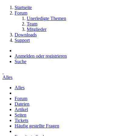
Startseite
Forum
Unerledigte Themen
Team
Mitglieder
Downloads
Support
Anmelden oder registrieren
Suche
Alles
Alles
Forum
Dateien
Artikel
Seiten
Tickets
Häufig gestellte Fragen