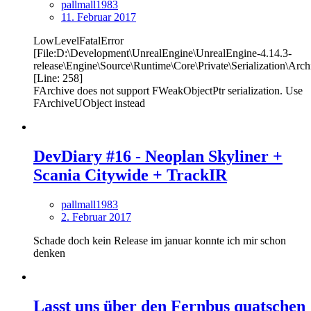
pallmall1983
11. Februar 2017
LowLevelFatalError
[File:D:\Development\UnrealEngine\UnrealEngine-4.14.3-
release\Engine\Source\Runtime\Core\Private\Serialization\Arch
[Line: 258]
FArchive does not support FWeakObjectPtr serialization. Use
FArchiveUObject instead
DevDiary #16 - Neoplan Skyliner +
Scania Citywide + TrackIR
pallmall1983
2. Februar 2017
Schade doch kein Release im januar konnte ich mir schon
denken
Lasst uns über den Fernbus quatschen