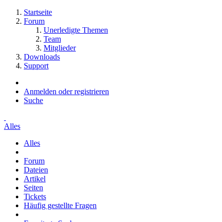
Startseite
Forum
Unerledigte Themen
Team
Mitglieder
Downloads
Support
Anmelden oder registrieren
Suche
Alles
Alles
Forum
Dateien
Artikel
Seiten
Tickets
Häufig gestellte Fragen