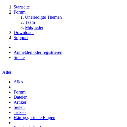
Startseite
Forum
Unerledigte Themen
Team
Mitglieder
Downloads
Support
Anmelden oder registrieren
Suche
Alles
Alles
Forum
Dateien
Artikel
Seiten
Tickets
Häufig gestellte Fragen