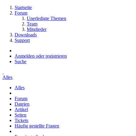
Startseite
Forum
Unerledigte Themen
Team
Mitglieder
Downloads
Support
Anmelden oder registrieren
Suche
Alles
Alles
Forum
Dateien
Artikel
Seiten
Tickets
Häufig gestellte Fragen