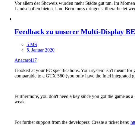
Vor allem der Shcweiz würden mehr Städte gut tun. Im Moment 
Landschaften bieten. Und Bern muss dringenst überarbeitet werd
Feedback zu unserer Multi-Display B
5 MS
5. Januar 2020
Anacarol17
I looked at your PC specifications. Your system isn't meant f
comparable to a GTX 560 (you only have the Intel integrated graph
Furthermore, you don't need a key since you got the game as a 
weak.
For further support from the developers: Create a ticket here:
ht