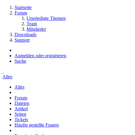
Startseite
Forum
Unerledigte Themen
Team
Mitglieder
Downloads
Support
Anmelden oder registrieren
Suche
Alles
Alles
Forum
Dateien
Artikel
Seiten
Tickets
Häufig gestellte Fragen