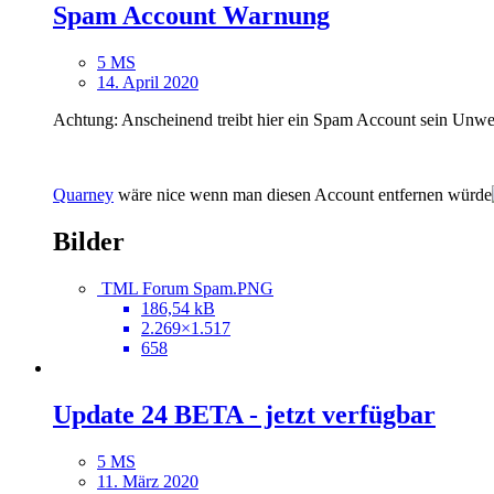
Spam Account Warnung
5 MS
14. April 2020
Achtung: Anscheinend treibt hier ein Spam Account sein Unwes
Quarney
wäre nice wenn man diesen Account entfernen würde
Bilder
TML Forum Spam.PNG
186,54 kB
2.269×1.517
658
Update 24 BETA - jetzt verfügbar
5 MS
11. März 2020