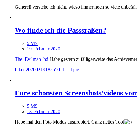
Generell verstehe ich nicht, wieso immer noch so viele unbefahrb
Wo finde ich die Passsraßen?
5 MS
19. Februar 2020
The_Evilman_hd
Habe gestern zufälligerweise das Achievemen
Inked20200219182550_1_LI.jpg
Eure schönsten Screenshots/videos vo
5 MS
18. Februar 2020
Habe mal den Foto Modus ausprobiert. Ganz nettes Tool