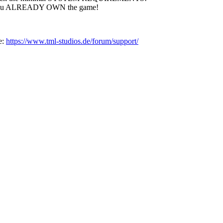
ey! You ALREADY OWN the game!
e:
https://www.tml-studios.de/forum/support/