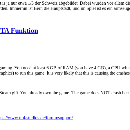
is ja nur etwa 1/3 der Schweiz abgebildet. Dabei würden vor allem d
en. Immerhin ist Bern die Hauptstadt, und im Spiel ist es ein armseli
ETA Funktion
or gaming. You need at least 6 GB of RAM (you have 4 GB), a CPU whic
ics) to run this game. It is very likely that this is causing the crashes
Steam gift. You already own the game. The game does NOT crash because 
tps://www.tml-studios.de/forum/support/