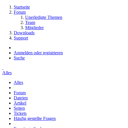
Startseite
Forum
Unerledigte Themen
Team
Mitglieder
Downloads
Support
Anmelden oder registrieren
Suche
Alles
Alles
Forum
Dateien
Artikel
Seiten
Tickets
Häufig gestellte Fragen