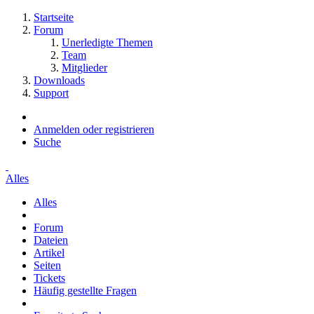
Startseite
Forum
Unerledigte Themen
Team
Mitglieder
Downloads
Support
Anmelden oder registrieren
Suche
Alles
Alles
Forum
Dateien
Artikel
Seiten
Tickets
Häufig gestellte Fragen