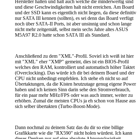
Hersteller halten und halt auch welche die minderwertig sind
und diese Geschwindigkeiten halt nicht erreichen. Am Board
und der SSD kann es eigentlich nicht liegen, da diese definitiv
nur SATA III kennen (sollten), es sei denn das Board verfügt
noch über SATA-II Ports, ist aber unsinnig und schon lange
nicht mehr zeitgemäß, selbst mein sechs Jahre altes ASUS
M5A97 R2.0 hatte schon SATA III als Standard.
Anschließend zu dem "XML"-Profil. Soviel ich weiß ist hier
mit "XML" eher "XMP" gemeint, dies ist ein BIOS-Profil
welches den RAM, kontrolliert und automatisch höher Taktet
(Overclocking). Das würde ich dir bei deinem Board und der
CPU nicht unbedingt empfehlen. Ich stehe eh nicht so auf
Übertaktungen, da die Kisten heutzutage genug eigene Power
haben und ich keinen Sinn darin sehe den Stromverbrauch,
für ein paar mehr MHz/FPS oder was auch immer, weiter zu
erhöhen. Zumal die meisten CPUs ja eh schon von Hause aus
sich selber übertakten (Turbo-Boost-Mode).
Dann nochmal zu deinem Satz das du dir so eine billige
Grafikkarte wie die "RX590" nicht holen würdest. Ich kann
dieses Denken nur auf eine absolute Ahnungslosigkeit