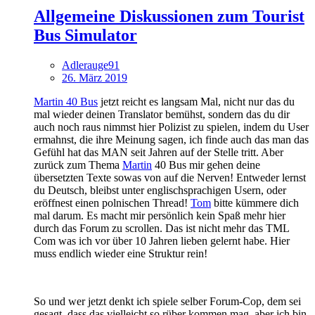
Allgemeine Diskussionen zum Tourist
Bus Simulator
Adlerauge91
26. März 2019
Martin 40 Bus
jetzt reicht es langsam Mal, nicht nur das du
mal wieder deinen Translator bemühst, sondern das du dir
auch noch raus nimmst hier Polizist zu spielen, indem du User
ermahnst, die ihre Meinung sagen, ich finde auch das man das
Gefühl hat das MAN seit Jahren auf der Stelle tritt. Aber
zurück zum Thema
Martin
40 Bus mir gehen deine
übersetzten Texte sowas von auf die Nerven! Entweder lernst
du Deutsch, bleibst unter englischsprachigen Usern, oder
eröffnest einen polnischen Thread!
Tom
bitte kümmere dich
mal darum. Es macht mir persönlich kein Spaß mehr hier
durch das Forum zu scrollen. Das ist nicht mehr das TML
Com was ich vor über 10 Jahren lieben gelernt habe. Hier
muss endlich wieder eine Struktur rein!
So und wer jetzt denkt ich spiele selber Forum-Cop, dem sei
gesagt, dass das vielleicht so rüber kommen mag, aber ich bin