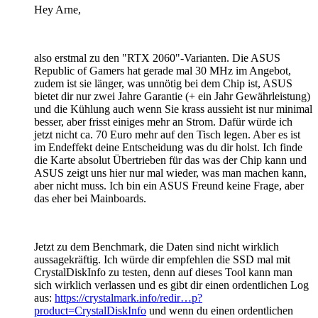
Hey Arne,
also erstmal zu den "RTX 2060"-Varianten. Die ASUS
Republic of Gamers hat gerade mal 30 MHz im Angebot,
zudem ist sie länger, was unnötig bei dem Chip ist, ASUS
bietet dir nur zwei Jahre Garantie (+ ein Jahr Gewährleistung)
und die Kühlung auch wenn Sie krass aussieht ist nur minimal
besser, aber frisst einiges mehr an Strom. Dafür würde ich
jetzt nicht ca. 70 Euro mehr auf den Tisch legen. Aber es ist
im Endeffekt deine Entscheidung was du dir holst. Ich finde
die Karte absolut Übertrieben für das was der Chip kann und
ASUS zeigt uns hier nur mal wieder, was man machen kann,
aber nicht muss. Ich bin ein ASUS Freund keine Frage, aber
das eher bei Mainboards.
Jetzt zu dem Benchmark, die Daten sind nicht wirklich
aussagekräftig. Ich würde dir empfehlen die SSD mal mit
CrystalDiskInfo zu testen, denn auf dieses Tool kann man
sich wirklich verlassen und es gibt dir einen ordentlichen Log
aus:
https://crystalmark.info/redir…p?
product=CrystalDiskInfo
und wenn du einen ordentlichen