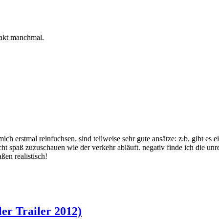
 hakt manchmal.
mich erstmal reinfuchsen. sind teilweise sehr gute ansätze: z.b. gibt e
t spaß zuzuschauen wie der verkehr abläuft. negativ finde ich die unr
ßen realistisch!
er Trailer 2012)