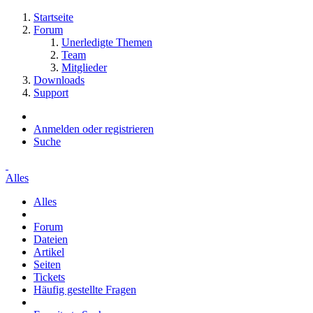
Startseite
Forum
Unerledigte Themen
Team
Mitglieder
Downloads
Support
Anmelden oder registrieren
Suche
Alles
Alles
Forum
Dateien
Artikel
Seiten
Tickets
Häufig gestellte Fragen