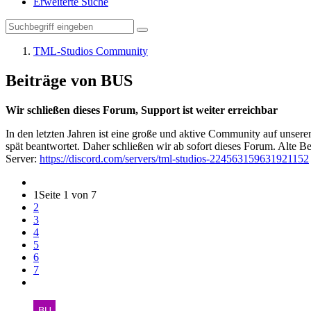
Erweiterte Suche
TML-Studios Community
Beiträge von BUS
Wir schließen dieses Forum, Support ist weiter erreichbar
In den letzten Jahren ist eine große und aktive Community auf unser
spät beantwortet. Daher schließen wir ab sofort dieses Forum. Alte Be
Server:
https://discord.com/servers/tml-studios-224563159631921152
1
Seite 1 von 7
2
3
4
5
6
7