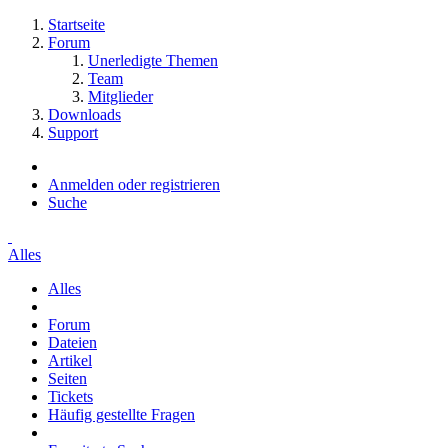
Startseite
Forum
Unerledigte Themen
Team
Mitglieder
Downloads
Support
Anmelden oder registrieren
Suche
Alles
Alles
Forum
Dateien
Artikel
Seiten
Tickets
Häufig gestellte Fragen