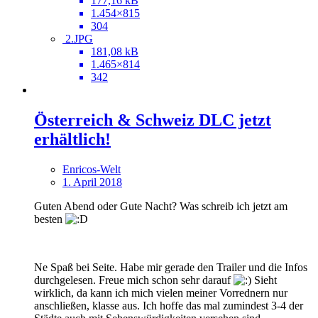
177,16 kB
1.454×815
304
2.JPG
181,08 kB
1.465×814
342
Österreich & Schweiz DLC jetzt
erhältlich!
Enricos-Welt
1. April 2018
Guten Abend oder Gute Nacht? Was schreib ich jetzt am
besten
Ne Spaß bei Seite. Habe mir gerade den Trailer und die Infos
durchgelesen. Freue mich schon sehr darauf
Sieht
wirklich, da kann ich mich vielen meiner Vorrednern nur
anschließen, klasse aus. Ich hoffe das mal zumindest 3-4 der