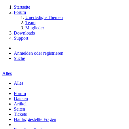
Startseite
Forum
Unerledigte Themen
Team
Mitglieder
Downloads
Support
Anmelden oder registrieren
Suche
Alles
Alles
Forum
Dateien
Artikel
Seiten
Tickets
Häufig gestellte Fragen