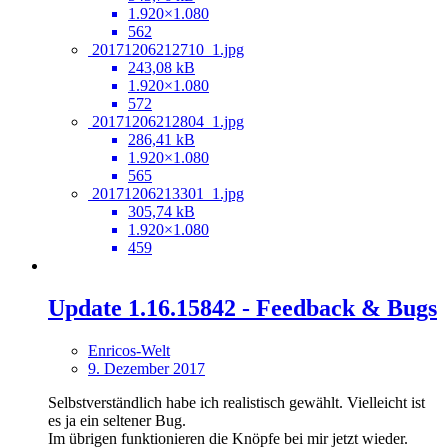
1.920×1.080
562
20171206212710_1.jpg
243,08 kB
1.920×1.080
572
20171206212804_1.jpg
286,41 kB
1.920×1.080
565
20171206213301_1.jpg
305,74 kB
1.920×1.080
459
Update 1.16.15842 - Feedback & Bugs
Enricos-Welt
9. Dezember 2017
Selbstverständlich habe ich realistisch gewählt. Vielleicht ist
es ja ein seltener Bug.
Im übrigen funktionieren die Knöpfe bei mir jetzt wieder.