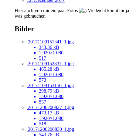
12. Dezember 2017
Hier auch von mir ein paar Fotos
Vielleicht könnt ihr ja
was gebrauchen
Bilder
20171109151341_1.jpg
343,36 kB
1.920×1.080
517
20171109152837_1.jpg
465,28 kB
1.920×1.080
573
20171109153150_1.jpg
298,79 kB
1.920×1.080
537
20171206200827_1.jpg
473,17 kB
1.920×1.080
518
20171206200830_1.jpg
543,76 kB