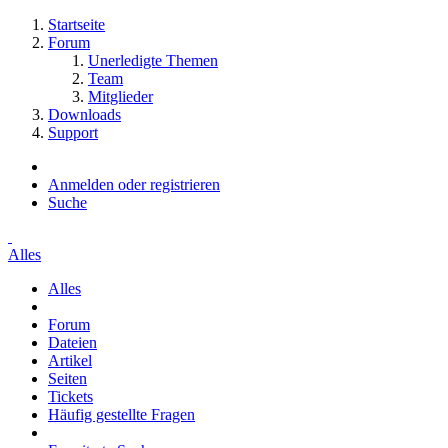
Startseite
Forum
Unerledigte Themen
Team
Mitglieder
Downloads
Support
Anmelden oder registrieren
Suche
Alles
Alles
Forum
Dateien
Artikel
Seiten
Tickets
Häufig gestellte Fragen