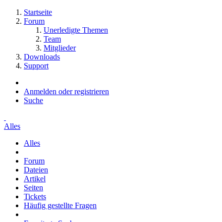
Startseite
Forum
Unerledigte Themen
Team
Mitglieder
Downloads
Support
Anmelden oder registrieren
Suche
Alles
Alles
Forum
Dateien
Artikel
Seiten
Tickets
Häufig gestellte Fragen