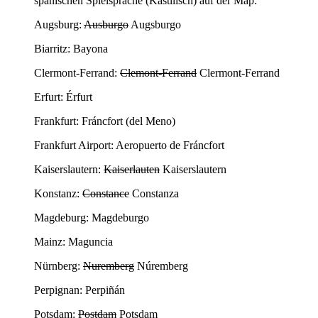
spanischen Spielsprache (Kastilisch) auf der Map:
Augsburg:
Ausburgo
Augsburgo
Biarritz: Bayona
Clermont-Ferrand:
Clemont-Ferrand
Clermont-Ferrand
Erfurt: Érfurt
Frankfurt: Fráncfort (del Meno)
Frankfurt Airport: Aeropuerto de Fráncfort
Kaiserslautern:
Kaiserlauten
Kaiserslautern
Konstanz:
Constance
Constanza
Magdeburg: Magdeburgo
Mainz: Maguncia
Nürnberg:
Nuremberg
Núremberg
Perpignan: Perpiñán
Potsdam:
Postdam
Potsdam