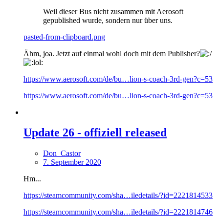
Weil dieser Bus nicht zusammen mit Aerosoft
gepublished wurde, sondern nur über uns.
pasted-from-clipboard.png
Ähm, joa. Jetzt auf einmal wohl doch mit dem Publisher?
https://www.aerosoft.com/de/bu…lion-s-coach-3rd-gen?c=53
https://www.aerosoft.com/de/bu…lion-s-coach-3rd-gen?c=53
Update 26 - offiziell released
Don_Castor
7. September 2020
Hm...
https://steamcommunity.com/sha…iledetails/?id=2221814533
https://steamcommunity.com/sha…iledetails/?id=2221814746