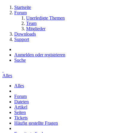
Startseite
Forum
Unerledigte Themen
Team
Mitglieder
Downloads
Support
Anmelden oder registrieren
Suche
Alles
Alles
Forum
Dateien
Artikel
Seiten
Tickets
Häufig gestellte Fragen