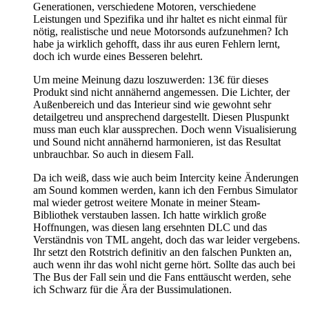
Generationen, verschiedene Motoren, verschiedene
Leistungen und Spezifika und ihr haltet es nicht einmal für
nötig, realistische und neue Motorsonds aufzunehmen? Ich
habe ja wirklich gehofft, dass ihr aus euren Fehlern lernt,
doch ich wurde eines Besseren belehrt.
Um meine Meinung dazu loszuwerden: 13€ für dieses
Produkt sind nicht annähernd angemessen. Die Lichter, der
Außenbereich und das Interieur sind wie gewohnt sehr
detailgetreu und ansprechend dargestellt. Diesen Pluspunkt
muss man euch klar aussprechen. Doch wenn Visualisierung
und Sound nicht annähernd harmonieren, ist das Resultat
unbrauchbar. So auch in diesem Fall.
Da ich weiß, dass wie auch beim Intercity keine Änderungen
am Sound kommen werden, kann ich den Fernbus Simulator
mal wieder getrost weitere Monate in meiner Steam-
Bibliothek verstauben lassen. Ich hatte wirklich große
Hoffnungen, was diesen lang ersehnten DLC und das
Verständnis von TML angeht, doch das war leider vergebens.
Ihr setzt den Rotstrich definitiv an den falschen Punkten an,
auch wenn ihr das wohl nicht gerne hört. Sollte das auch bei
The Bus der Fall sein und die Fans enttäuscht werden, sehe
ich Schwarz für die Ära der Bussimulationen.