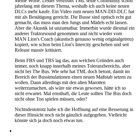
Meine Worte. Leider vertröstet TML seine Community schon
jahrelang mit diesem Thema, weshalb ich auch keine neuen
DLCs mehr kaufe. Ein Video zum neuen MAN-DD-DLC hat
mir als Bestätigung gereicht. Die Busse sind optisch echt gut
gemacht, das muss man den Jungs und Mädels echt lassen.
Aber die Akustik ist unzumutbar. Immerhin wurde diesmal ein
anderer Traktorsound genommen und nicht wieder vom
MAN Lion's Coach (akustisch genauso wenig originalgetreu)
kopiert, wie schon beim Lion's Intercity geschehen und seit
Release massiv kritisiert.
Beim FBS und TBS lag das, aus welchen Gründen auch
immer, noch knapp innerhalb meines Toleranzbereichs, aber
nicht bei The Bus. Wie sehr hat TML doch betont, damit im
Bereich der Bussimulationen einen neuen Maßstab setzen zu
wollen. Dann allerdings mit den alten Marotten
weiterzumachen, als wäre nie etwas gewesen, hätte ich so
nicht erwartet. Mal ernsthaft, die Leute sollten The Bus doch
nicht ohne Ton spielen müssen, oder?
Nichtsdestotrotz habe ich die Hoffnung auf eine Besserung in
dieser Hinsicht noch nicht gänzlich aufgegeben. Vielleicht
könnte sich ja doch noch etwas tun.