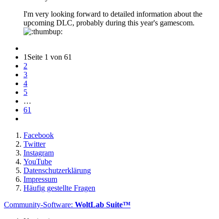
I'm very looking forward to detailed information about the
upcoming DLC, probably during this year's gamescom.
1
Seite 1 von 61
2
3
4
5
…
61
Facebook
Twitter
Instagram
YouTube
Datenschutzerklärung
Impressum
Häufig gestellte Fragen
Community-Software:
WoltLab Suite™