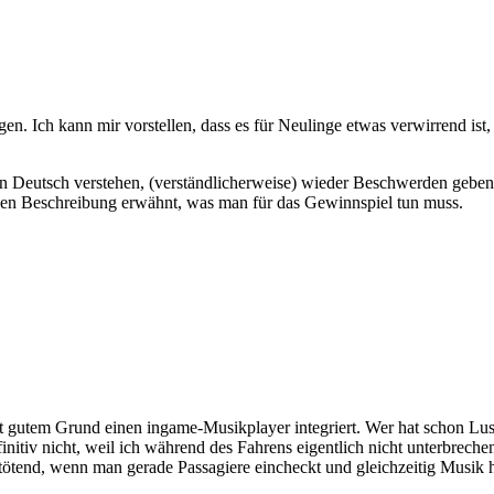
gen. Ich kann mir vorstellen, dass es für Neulinge etwas verwirrend is
kein Deutsch verstehen, (verständlicherweise) wieder Beschwerden gebe
lichen Beschreibung erwähnt, was man für das Gewinnspiel tun muss.
t gutem Grund einen ingame-Musikplayer integriert. Wer hat schon Lust
finitiv nicht, weil ich während des Fahrens eigentlich nicht unterbre
ötend, wenn man gerade Passagiere eincheckt und gleichzeitig Musik h