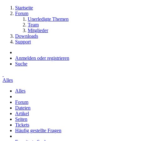
Startseite
Forum
Unerledigte Themen
Team
Mitglieder
Downloads
Support
Anmelden oder registrieren
Suche
Alles
Alles
Forum
Dateien
Artikel
Seiten
Tickets
Häufig gestellte Fragen