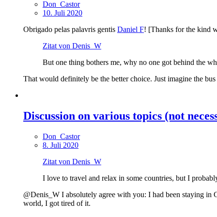
Don_Castor
10. Juli 2020
Obrigado pelas palavris gentis
Daniel F
! [Thanks for the kind w
Zitat von Denis_W
But one thing bothers me, why no one got behind the whe
That would definitely be the better choice. Just imagine the bus 
Discussion on various topics (not neces
Don_Castor
8. Juli 2020
Zitat von Denis_W
I love to travel and relax in some countries, but I probab
@Denis_W I absolutely agree with you: I had been staying in Ge
world, I got tired of it.