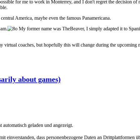
ible for me to work in Monterrey, and I don't regret the decision of mo
ble.
nd central America, maybe even the famous Panamericana.
 am.
My former name was TheBeaver, I simply adapted it to Spanish
my virtual coaches, but hopefully this will change during the upcoming 
sarily about games)
t automatisch geladen und angezeigt.
damit einverstanden, dass personenbezogene Daten an Drittplattformen ü