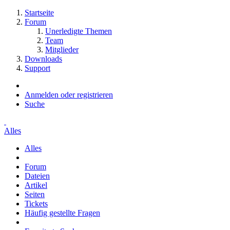
Startseite
Forum
Unerledigte Themen
Team
Mitglieder
Downloads
Support
Anmelden oder registrieren
Suche
Alles
Alles
Forum
Dateien
Artikel
Seiten
Tickets
Häufig gestellte Fragen