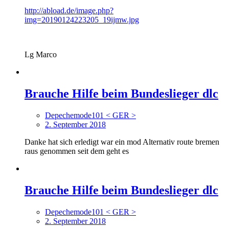
http://abload.de/image.php?
img=20190124223205_19ijmw.jpg
Lg Marco
Brauche Hilfe beim Bundeslieger dlc
Depechemode101 < GER >
2. September 2018
Danke hat sich erledigt war ein mod Alternativ route bremen
raus genommen seit dem geht es
Brauche Hilfe beim Bundeslieger dlc
Depechemode101 < GER >
2. September 2018