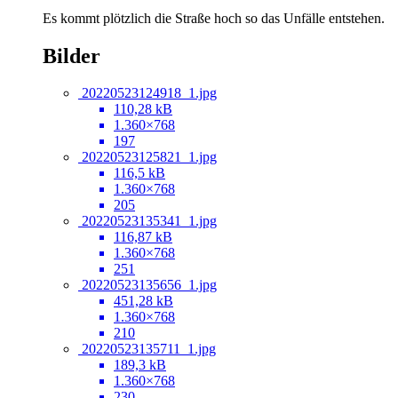
Es kommt plötzlich die Straße hoch so das Unfälle entstehen.
Bilder
20220523124918_1.jpg
110,28 kB
1.360×768
197
20220523125821_1.jpg
116,5 kB
1.360×768
205
20220523135341_1.jpg
116,87 kB
1.360×768
251
20220523135656_1.jpg
451,28 kB
1.360×768
210
20220523135711_1.jpg
189,3 kB
1.360×768
230