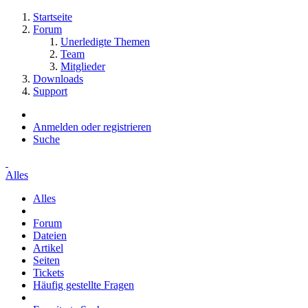
Startseite
Forum
Unerledigte Themen
Team
Mitglieder
Downloads
Support
Anmelden oder registrieren
Suche
Alles
Alles
Forum
Dateien
Artikel
Seiten
Tickets
Häufig gestellte Fragen