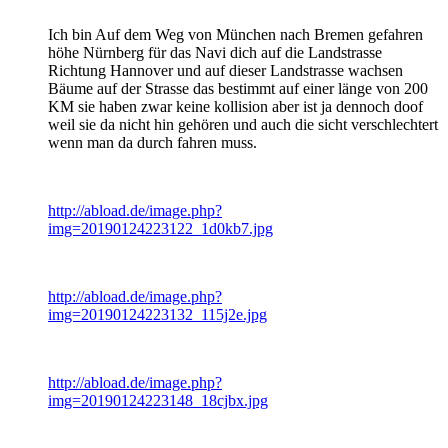
Ich bin Auf dem Weg von München nach Bremen gefahren
höhe Nürnberg für das Navi dich auf die Landstrasse
Richtung Hannover und auf dieser Landstrasse wachsen
Bäume auf der Strasse das bestimmt auf einer länge von 200
KM sie haben zwar keine kollision aber ist ja dennoch doof
weil sie da nicht hin gehören und auch die sicht verschlechtert
wenn man da durch fahren muss.
http://abload.de/image.php?
img=20190124223122_1d0kb7.jpg
http://abload.de/image.php?
img=20190124223132_115j2e.jpg
http://abload.de/image.php?
img=20190124223148_18cjbx.jpg