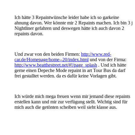
Ich hätte 3 Repaintwünsche leider habe ich so garkeine
ahnung davon. Wer könnte mir 2 Repaints machen. Ich bin 3 j
Nightliner gefahren und deswegen hätte ich auch davon 2
repaints davon.
Und zwar von den beiden Firmen:
http://www.red-
car.de/Homepage/home--20/index.html
und von der Firma:
http://www.beatthestreet.net/#!/page_splash
. Und ich hätte
gerne einen Depeche Mode repaint in art Tour Bus da darf
frei gestalltet werden. da es dafür keine Vorlagen gibt.
Ich würde mich mega freuen wenn mir jemand diese repaints
erstellen kann und mir zur verfügung stellt. Wichtig sind für
mich auch die getönten scheiben weil sieht klasse aus.