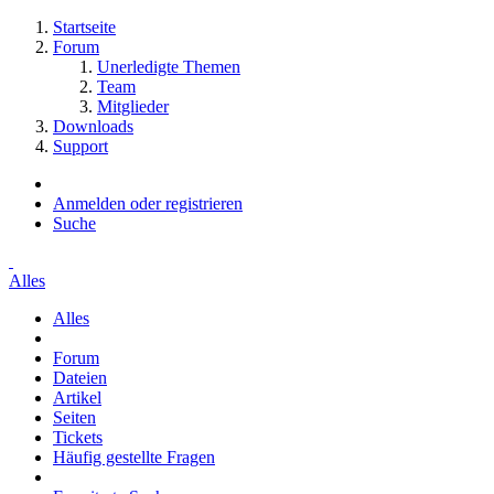
Startseite
Forum
Unerledigte Themen
Team
Mitglieder
Downloads
Support
Anmelden oder registrieren
Suche
Alles
Alles
Forum
Dateien
Artikel
Seiten
Tickets
Häufig gestellte Fragen