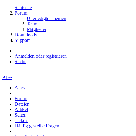
Startseite
Forum
Unerledigte Themen
Team
Mitglieder
Downloads
Support
Anmelden oder registrieren
Suche
Alles
Alles
Forum
Dateien
Artikel
Seiten
Tickets
Häufig gestellte Fragen