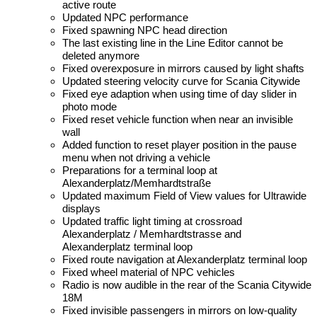
active route
Updated NPC performance
Fixed spawning NPC head direction
The last existing line in the Line Editor cannot be
deleted anymore
Fixed overexposure in mirrors caused by light shafts
Updated steering velocity curve for Scania Citywide
Fixed eye adaption when using time of day slider in
photo mode
Fixed reset vehicle function when near an invisible
wall
Added function to reset player position in the pause
menu when not driving a vehicle
Preparations for a terminal loop at
Alexanderplatz/Memhardtstraße
Updated maximum Field of View values for Ultrawide
displays
Updated traffic light timing at crossroad
Alexanderplatz / Memhardtstrasse and
Alexanderplatz terminal loop
Fixed route navigation at Alexanderplatz terminal loop
Fixed wheel material of NPC vehicles
Radio is now audible in the rear of the Scania Citywide
18M
Fixed invisible passengers in mirrors on low-quality