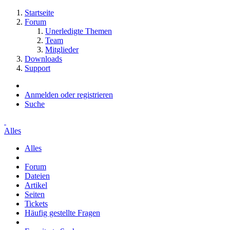
Startseite
Forum
Unerledigte Themen
Team
Mitglieder
Downloads
Support
Anmelden oder registrieren
Suche
Alles
Alles
Forum
Dateien
Artikel
Seiten
Tickets
Häufig gestellte Fragen