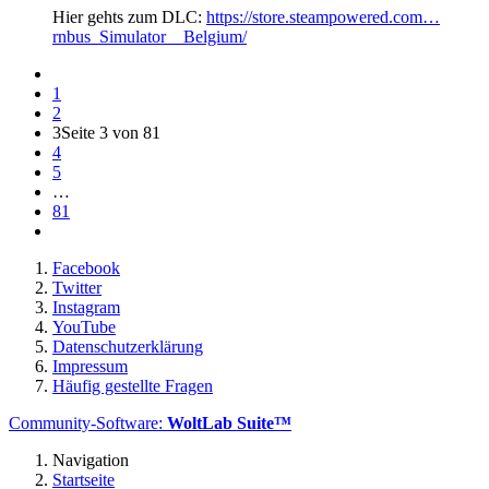
Hier gehts zum DLC:
https://store.steampowered.com…
rnbus_Simulator__Belgium/
1
2
3
Seite 3 von 81
4
5
…
81
Facebook
Twitter
Instagram
YouTube
Datenschutzerklärung
Impressum
Häufig gestellte Fragen
Community-Software:
WoltLab Suite™
Navigation
Startseite