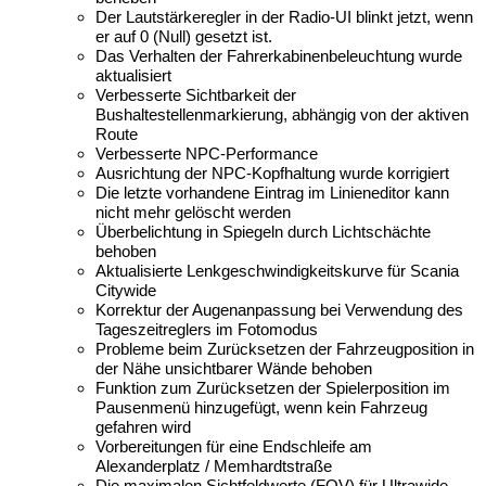
Der Lautstärkeregler in der Radio-UI blinkt jetzt, wenn
er auf 0 (Null) gesetzt ist.
Das Verhalten der Fahrerkabinenbeleuchtung wurde
aktualisiert
Verbesserte Sichtbarkeit der
Bushaltestellenmarkierung, abhängig von der aktiven
Route
Verbesserte NPC-Performance
Ausrichtung der NPC-Kopfhaltung wurde korrigiert
Die letzte vorhandene Eintrag im Linieneditor kann
nicht mehr gelöscht werden
Überbelichtung in Spiegeln durch Lichtschächte
behoben
Aktualisierte Lenkgeschwindigkeitskurve für Scania
Citywide
Korrektur der Augenanpassung bei Verwendung des
Tageszeitreglers im Fotomodus
Probleme beim Zurücksetzen der Fahrzeugposition in
der Nähe unsichtbarer Wände behoben
Funktion zum Zurücksetzen der Spielerposition im
Pausenmenü hinzugefügt, wenn kein Fahrzeug
gefahren wird
Vorbereitungen für eine Endschleife am
Alexanderplatz / Memhardtstraße
Die maximalen Sichtfeldwerte (FOV) für Ultrawide-