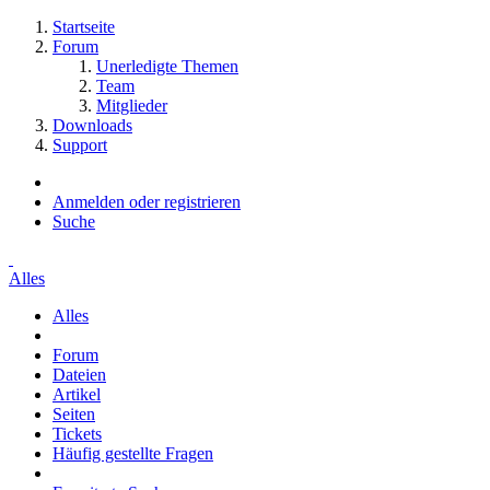
Startseite
Forum
Unerledigte Themen
Team
Mitglieder
Downloads
Support
Anmelden oder registrieren
Suche
Alles
Alles
Forum
Dateien
Artikel
Seiten
Tickets
Häufig gestellte Fragen