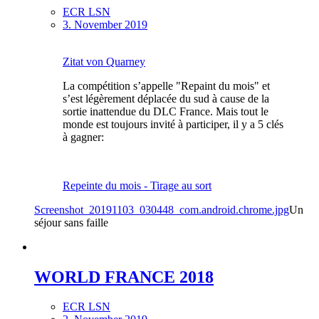
ECR LSN
3. November 2019
Zitat von Quarney
La compétition s’appelle "Repaint du mois" et
s’est légèrement déplacée du sud à cause de la
sortie inattendue du DLC France. Mais tout le
monde est toujours invité à participer, il y a 5 clés
à gagner:
Repeinte du mois - Tirage au sort
Screenshot_20191103_030448_com.android.chrome.jpg
Un
séjour sans faille
WORLD FRANCE 2018
ECR LSN