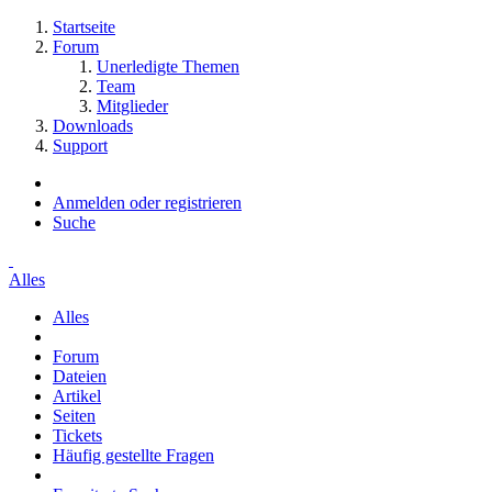
Startseite
Forum
Unerledigte Themen
Team
Mitglieder
Downloads
Support
Anmelden oder registrieren
Suche
Alles
Alles
Forum
Dateien
Artikel
Seiten
Tickets
Häufig gestellte Fragen