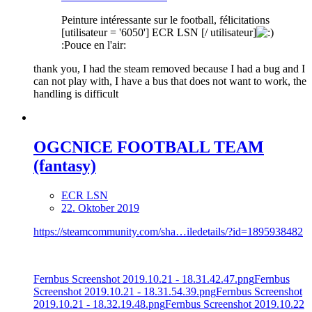
Peinture intéressante sur le football, félicitations
[utilisateur = '6050'] ECR LSN [/ utilisateur]
:Pouce en l'air:
thank you, I had the steam removed because I had a bug and I
can not play with, I have a bus that does not want to work, the
handling is difficult
OGCNICE FOOTBALL TEAM
(fantasy)
ECR LSN
22. Oktober 2019
https://steamcommunity.com/sha…iledetails/?id=1895938482
Fernbus Screenshot 2019.10.21 - 18.31.42.47.png
Fernbus
Screenshot 2019.10.21 - 18.31.54.39.png
Fernbus Screenshot
2019.10.21 - 18.32.19.48.png
Fernbus Screenshot 2019.10.22