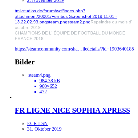
2. November 2019
tml-studios.de/forum/wcf/index.php?
attachment/20001/
Fernbus Screenshot 2019.11.01 -
13.22.02.93.png
steam.png
steam2.png
Repeindre du mois d'
octobre 2019
CHAMPIONS DE L'
ÉQUIPE DE FOOTBALL DU MONDE
FRANCE 2018
https://steamcommunity.com/sha…iledetails/?id=1903640185
Bilder
steam4.png
984,38 kB
960×652
472
FR LIGNE NICE SOPHIA XPRESS
ECR LSN
31. Oktober 2019