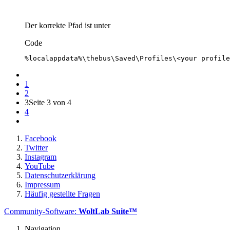
Der korrekte Pfad ist unter
Code
%localappdata%\thebus\Saved\Profiles\<your profile
1
2
3
Seite 3 von 4
4
Facebook
Twitter
Instagram
YouTube
Datenschutzerklärung
Impressum
Häufig gestellte Fragen
Community-Software:
WoltLab Suite™
Navigation