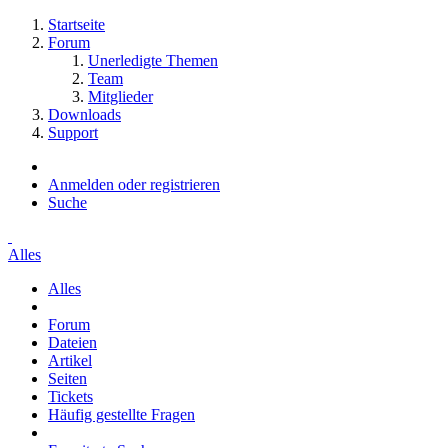
Startseite
Forum
Unerledigte Themen
Team
Mitglieder
Downloads
Support
Anmelden oder registrieren
Suche
Alles
Alles
Forum
Dateien
Artikel
Seiten
Tickets
Häufig gestellte Fragen