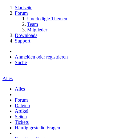
Startseite
Forum
Unerledigte Themen
Team
Mitglieder
Downloads
Support
Anmelden oder registrieren
Suche
Alles
Alles
Forum
Dateien
Artikel
Seiten
Tickets
Häufig gestellte Fragen