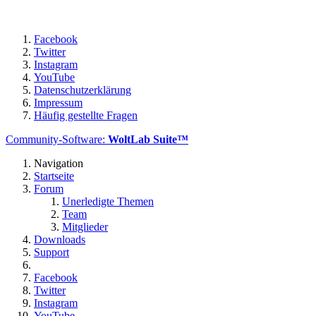
It doesn't make any sense to me. Can someone explain me this?
Facebook
Twitter
Instagram
YouTube
Datenschutzerklärung
Impressum
Häufig gestellte Fragen
Community-Software:
WoltLab Suite™
Navigation
Startseite
Forum
Unerledigte Themen
Team
Mitglieder
Downloads
Support
Facebook
Twitter
Instagram
YouTube