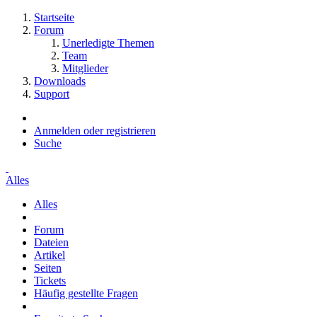
Startseite
Forum
Unerledigte Themen
Team
Mitglieder
Downloads
Support
Anmelden oder registrieren
Suche
Alles
Alles
Forum
Dateien
Artikel
Seiten
Tickets
Häufig gestellte Fragen