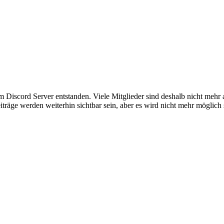
em Discord Server entstanden. Viele Mitglieder sind deshalb nicht mehr
iträge werden weiterhin sichtbar sein, aber es wird nicht mehr möglich 
am has 2 DLCs for the other game? (
Tourist Bus Simulator - Co