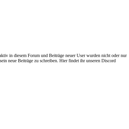
 aktiv in diesem Forum und Beiträge neuer User wurden nicht oder nur
sein neue Beiträge zu schreiben. Hier findet ihr unseren Discord
mfort Class HD, Tourist Bus Simulator - Neoplan Skyliner
)