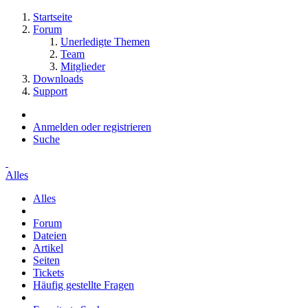
Startseite
Forum
Unerledigte Themen
Team
Mitglieder
Downloads
Support
Anmelden oder registrieren
Suche
Alles
Alles
Forum
Dateien
Artikel
Seiten
Tickets
Häufig gestellte Fragen