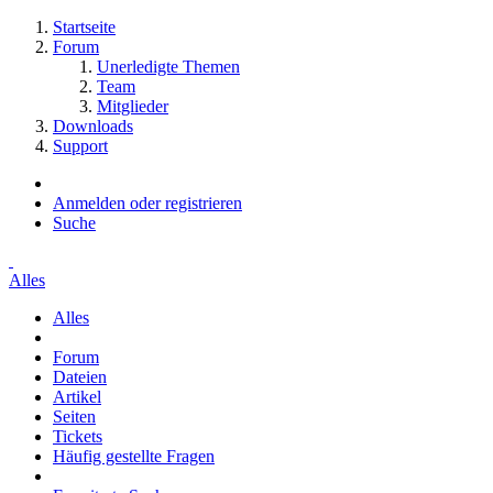
Startseite
Forum
Unerledigte Themen
Team
Mitglieder
Downloads
Support
Anmelden oder registrieren
Suche
Alles
Alles
Forum
Dateien
Artikel
Seiten
Tickets
Häufig gestellte Fragen