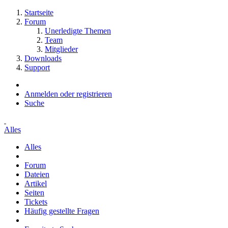
Startseite
Forum
Unerledigte Themen
Team
Mitglieder
Downloads
Support
Anmelden oder registrieren
Suche
Alles
Alles
Forum
Dateien
Artikel
Seiten
Tickets
Häufig gestellte Fragen