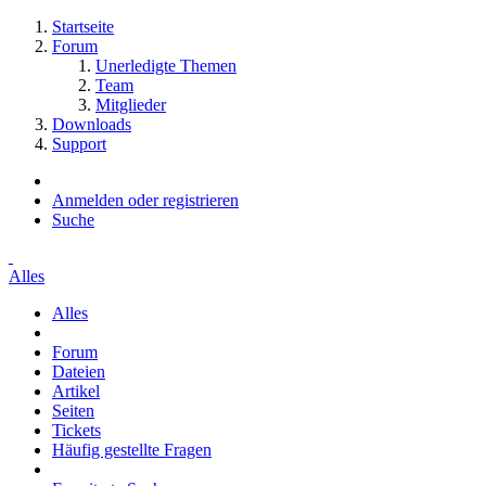
Startseite
Forum
Unerledigte Themen
Team
Mitglieder
Downloads
Support
Anmelden oder registrieren
Suche
Alles
Alles
Forum
Dateien
Artikel
Seiten
Tickets
Häufig gestellte Fragen