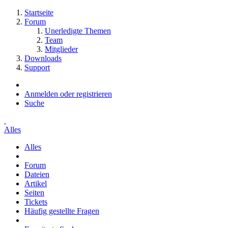
Startseite
Forum
Unerledigte Themen
Team
Mitglieder
Downloads
Support
Anmelden oder registrieren
Suche
Alles
Alles
Forum
Dateien
Artikel
Seiten
Tickets
Häufig gestellte Fragen