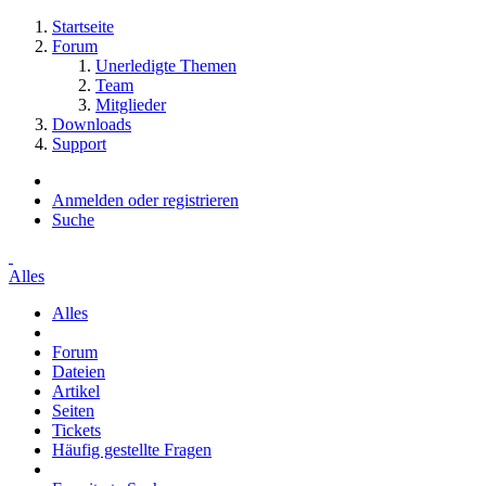
Startseite
Forum
Unerledigte Themen
Team
Mitglieder
Downloads
Support
Anmelden oder registrieren
Suche
Alles
Alles
Forum
Dateien
Artikel
Seiten
Tickets
Häufig gestellte Fragen