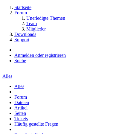
Startseite
Forum
Unerledigte Themen
Team
Mitglieder
Downloads
Support
Anmelden oder registrieren
Suche
Alles
Alles
Forum
Dateien
Artikel
Seiten
Tickets
Häufig gestellte Fragen